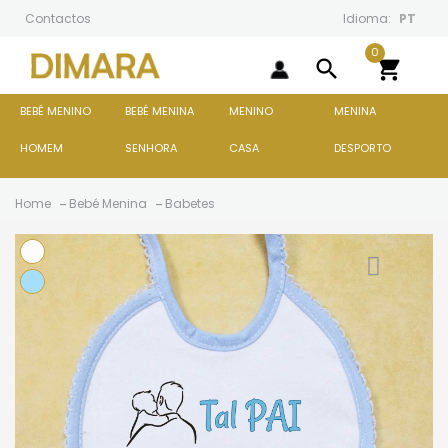
Contactos
Idioma:
PT
0
search

BEBÉ MENINO
BEBÉ MENINA
MENINO
MENINA
HOMEM
SENHORA
CASA
DESPORTO
Home
Bebé Menina
Babetes