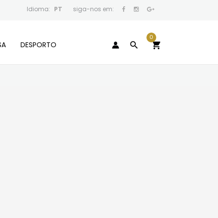
Idioma:
PT
siga-nos em:
0
SA
DESPORTO
search
