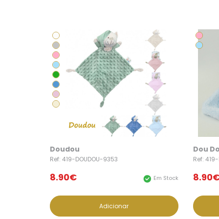
Doudou
Dou Do
Ref: 419-DOUDOU-9353
Ref: 41
8.90€
8.90
Em Stock
Adicionar