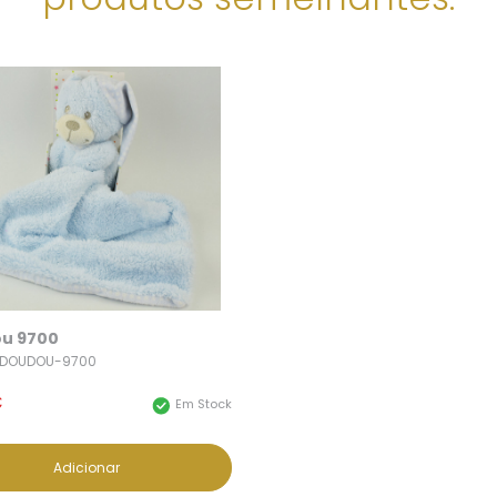
u 9700
9-DOUDOU-9700
€
Em Stock
Adicionar