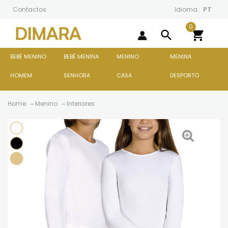
Contactos
Idioma:
PT
0
search

BEBÉ MENINO
BEBÉ MENINA
MENINO
MENINA
HOMEM
SENHORA
CASA
DESPORTO
Home
Menino
Interiores