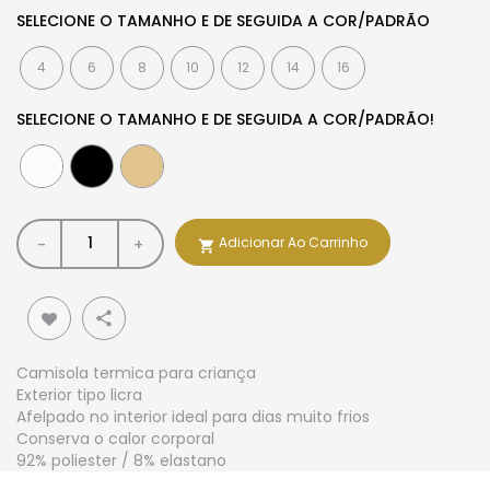
SELECIONE O TAMANHO E DE SEGUIDA A COR/PADRÃO
4
6
8
10
12
14
16
SELECIONE O TAMANHO E DE SEGUIDA A COR/PADRÃO!
Adicionar Ao Carrinho
-
+

share
Camisola termica para criança
Exterior tipo licra
Afelpado no interior ideal para dias muito frios
Conserva o calor corporal
92% poliester / 8% elastano