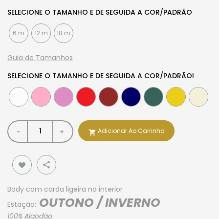
SELECIONE O TAMANHO E DE SEGUIDA A COR/PADRÃO
6 m
12 m
18 m
Guia de Tamanhos
SELECIONE O TAMANHO E DE SEGUIDA A COR/PADRÃO!
Adicionar Ao Carrinho
-
+

share
Body com carda ligeira no interior
OUTONO / INVERNO
Estação:
100% Algodão