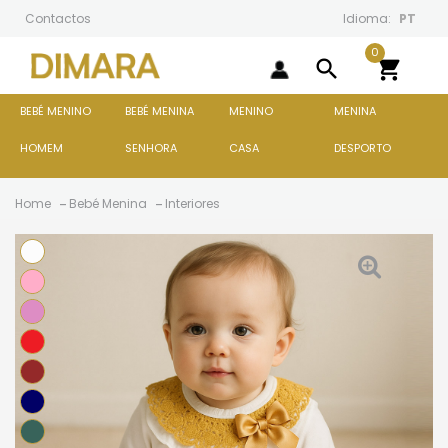
Contactos
Idioma:
PT
0
search

BEBÉ MENINO
BEBÉ MENINA
MENINO
MENINA
HOMEM
SENHORA
CASA
DESPORTO
Home
Bebé Menina
Interiores