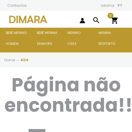
Contactos
Idioma:
PT
0
search

BEBÉ MENINO
BEBÉ MENINA
MENINO
MENINA
HOMEM
SENHORA
CASA
DESPORTO
Home
404
Página não
encontrada!